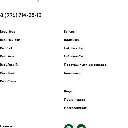
8 (996) 714-08-10
ReduHeat
Folium
ReduFlex Blue
Radiculum
ReduSol
L-Amino+Ca
ReduFuse
L-Amino+Ca
ReduFuse IR
Продукция для цветоводов
PipePaint
Биозащита
ReduClean
Видео
Презентации
Исследования
Главная