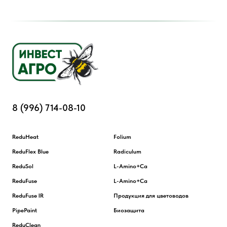
8 (996) 714-08-10
ReduHeat
Folium
ReduFlex Blue
Radiculum
ReduSol
L-Amino+Ca
ReduFuse
L-Amino+Ca
ReduFuse IR
Продукция для цветоводов
PipePaint
Биозащита
ReduClean