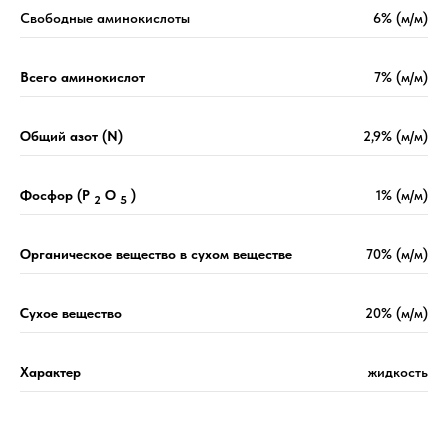
Свободные аминокислоты
6% (м/м)
Всего аминокислот
7% (м/м)
Общий азот (N)
2,9% (м/м)
Фосфор (P
O
)
1% (м/м)
2
5
Органическое вещество в сухом веществе
70% (м/м)
Сухое вещество
20% (м/м)
Характер
жидкость