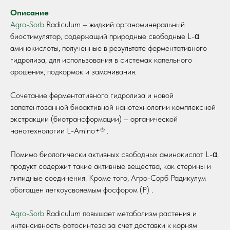
Описание
Agro-Sorb
Radiculum – жидкий органоминеральный
биостимулятор, содержащий природные свободные L-α
аминокислоты, полученные в результате ферментативного
гидролиза, для использования в системах капельного
орошения, подкормок и замачивания.
Сочетание ферментативного гидролиза и новой
запатентованной биоактивной нанотехнологии комплексной
экстракции (биотрансформации) – органической
нанотехнологии L-Amino+® .
Помимо биологически активных свободных аминокислот L-α,
продукт содержит такие активные вещества, как стерины и
липидные соединения. Кроме того, Агро-Сорб Радикулум
обогащен легкоусвояемым фосфором (Р) .
Agro-Sorb
Radiculum повышает метаболизм растения и
интенсивность фотосинтеза за счет доставки к корням